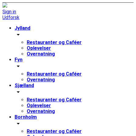
Sign in
Udforsk
Jylland
arrow_drop_down
Restauranter og Caféer
Oplevelser
Overnatning
Fyn
arrow_drop_down
Restauranter og Caféer
Overnatning
Sjælland
arrow_drop_down
Restauranter og Caféer
Oplevelser
Overnatning
Bornholm
arrow_drop_down
Restauranter og Caféer