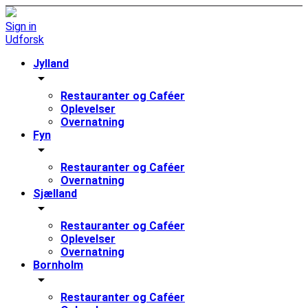
Sign in
Udforsk
Jylland
arrow_drop_down
Restauranter og Caféer
Oplevelser
Overnatning
Fyn
arrow_drop_down
Restauranter og Caféer
Overnatning
Sjælland
arrow_drop_down
Restauranter og Caféer
Oplevelser
Overnatning
Bornholm
arrow_drop_down
Restauranter og Caféer