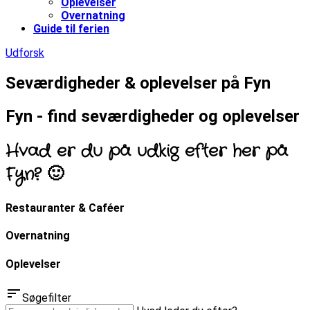
Oplevelser
Overnatning
Guide til ferien
Udforsk
Seværdigheder & oplevelser på Fyn
Fyn - find seværdigheder og oplevelser
Hvad er du på udkig efter her på
Fyn? 🙂
Restauranter & Caféer
Overnatning
Oplevelser
sort
Søgefilter