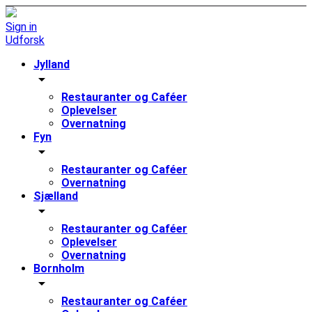
Sign in
Udforsk
Jylland
arrow_drop_down
Restauranter og Caféer
Oplevelser
Overnatning
Fyn
arrow_drop_down
Restauranter og Caféer
Overnatning
Sjælland
arrow_drop_down
Restauranter og Caféer
Oplevelser
Overnatning
Bornholm
arrow_drop_down
Restauranter og Caféer