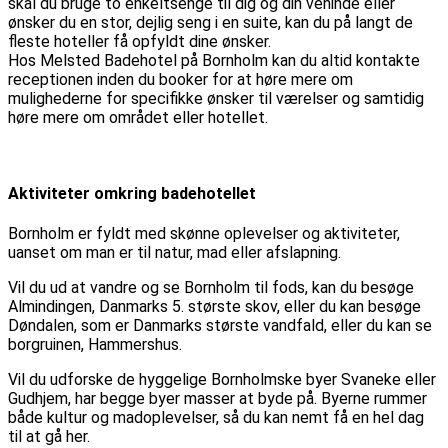
skal du bruge to enkeltsenge til dig og din veninde eller
ønsker du en stor, dejlig seng i en suite, kan du på langt de
fleste hoteller få opfyldt dine ønsker.
Hos Melsted Badehotel på Bornholm kan du altid kontakte
receptionen inden du booker for at høre mere om
mulighederne for specifikke ønsker til værelser og samtidig
høre mere om området eller hotellet.
Aktiviteter omkring badehotellet
Bornholm er fyldt med skønne oplevelser og aktiviteter,
uanset om man er til natur, mad eller afslapning.
Vil du ud at vandre og se Bornholm til fods, kan du besøge
Almindingen, Danmarks 5. største skov, eller du kan besøge
Døndalen, som er Danmarks største vandfald, eller du kan se
borgruinen, Hammershus.
Vil du udforske de hyggelige Bornholmske byer Svaneke eller
Gudhjem, har begge byer masser at byde på. Byerne rummer
både kultur og madoplevelser, så du kan nemt få en hel dag
til at gå her.