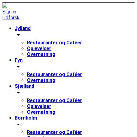
Sign in
Udforsk
Jylland
arrow_drop_down
Restauranter og Caféer
Oplevelser
Overnatning
Fyn
arrow_drop_down
Restauranter og Caféer
Overnatning
Sjælland
arrow_drop_down
Restauranter og Caféer
Oplevelser
Overnatning
Bornholm
arrow_drop_down
Restauranter og Caféer