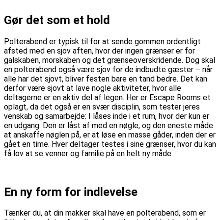
Gør det som et hold
Polterabend er typisk til for at sende gommen ordentligt
afsted med en sjov aften, hvor der ingen grænser er for
galskaben, morskaben og det grænseoverskridende. Dog skal
en polterabend også være sjov for de indbudte gæster – når
alle har det sjovt, bliver festen bare en tand bedre. Det kan
derfor være sjovt at lave nogle aktiviteter, hvor alle
deltagerne er en aktiv del af legen. Her er Escape Rooms et
oplagt, da det også er en svær disciplin, som tester jeres
venskab og samarbejde: I låses inde i et rum, hvor der kun er
en udgang. Den er låst af med en nøgle, og den eneste måde
at anskaffe nøglen på, er at løse en masse gåder, inden der er
gået en time. Hver deltager testes i sine grænser, hvor du kan
få lov at se venner og familie på en helt ny måde.
En ny form for indlevelse
Tænker du, at din makker skal have en polterabend, som er