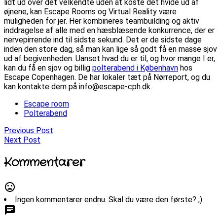
lidt ud over det velkendte uden at koste det hvide ud af
øjnene, kan Escape Rooms og Virtual Reality være
muligheden for jer. Her kombineres teambuilding og aktiv
inddragelse af alle med en hæsblæsende konkurrence, der er
nervepirrende ind til sidste sekund. Det er de sidste dage
inden den store dag, så man kan lige så godt få en masse sjov
ud af begivenheden. Uanset hvad du er til, og hvor mange I er,
kan du få en sjov og billig
polterabend i København
hos
Escape Copenhagen. De har lokaler tæt på Nørreport, og du
kan kontakte dem på info@escape-cph.dk.
Escape room
Polterabend
Previous Post
Next Post
Kommentarer
mood_bad
Ingen kommentarer endnu. Skal du være den første? ;)
chat