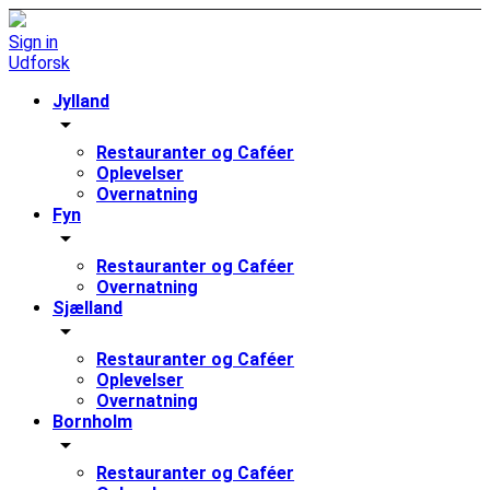
Sign in
Udforsk
Jylland
arrow_drop_down
Restauranter og Caféer
Oplevelser
Overnatning
Fyn
arrow_drop_down
Restauranter og Caféer
Overnatning
Sjælland
arrow_drop_down
Restauranter og Caféer
Oplevelser
Overnatning
Bornholm
arrow_drop_down
Restauranter og Caféer