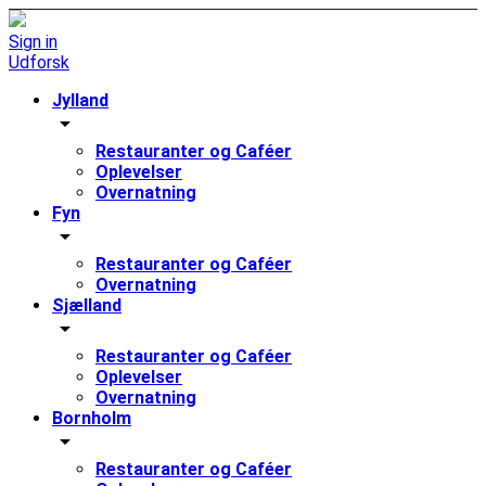
Sign in
Udforsk
Jylland
arrow_drop_down
Restauranter og Caféer
Oplevelser
Overnatning
Fyn
arrow_drop_down
Restauranter og Caféer
Overnatning
Sjælland
arrow_drop_down
Restauranter og Caféer
Oplevelser
Overnatning
Bornholm
arrow_drop_down
Restauranter og Caféer