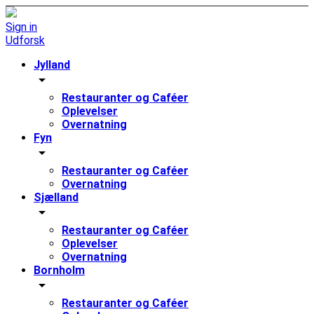
Sign in
Udforsk
Jylland
arrow_drop_down
Restauranter og Caféer
Oplevelser
Overnatning
Fyn
arrow_drop_down
Restauranter og Caféer
Overnatning
Sjælland
arrow_drop_down
Restauranter og Caféer
Oplevelser
Overnatning
Bornholm
arrow_drop_down
Restauranter og Caféer