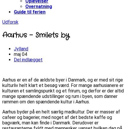
Oplevelser
Overnatning
Guide til ferien
Udforsk
Aarhus – Smilets by
Jylland
maj
04
Del indlægget
Aarhus er en af de ældste byer i Danmark, og er med sit rige
kulturliv helt klart et besøg værd. For mange aarhusianere er
kulturen et samlingspunkt og et frirum, og derfor er der altid
mange spændende udstillinger og rum i byen, som danner
rammen om den spændende kultur i Aarhus.
Aarhus byder på en helt særlig madkultur. Der er masser af
cafeer og bagerier, med noget af det bedste kaffe og
bagværk, man kan finde i Danmark. Derudover er
restauranterne fyldt med mennesker, uanset hvilken dag på