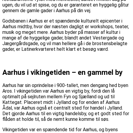
ugen, du vil ud at spise, og du er garanteret en hyggelig gåtur
gennem de gamle gader i Aarhus på din vej.
Godsbanen i Aarhus er et spændende kulturelt epicenter i
Aarhus midtby, hvor der næsten dagligt er workshops, teater,
musik og meget mere. Aarhus byder på masser af kultur i
mange af de hyggelige gader, blandt andet Vestergade og
Jægergårdsgade, og vil man hellere gå i de brostensbelagte
gader, er Latinerkvarteret helt klart et besøg værd.
Aarhus i vikingetiden – en gammel by
Aarhus har sin oprindelse i 900-tallet, men dengang hed byen
Aros. I vikingetiden var Aarhus en vigtig by, fordi den lå
optimalt på sejlruten mellem Fyn og Sjælland og ud til
Kattegat. Placeret midt i Jylland og for enden af Aarhus
Ådal, var Aarhus også et centralt sted for handel i Jylland.
Det gjorde Aarhus til en vigtig handelsby, og et godt sted for
flåden at holde til, så de nemt kunne komme til søs.
Vikingetiden var en spændende tid for Aarhus, og byens