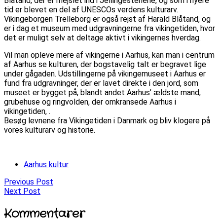
Blåtand, der er mejslet ind i Jellingestenene, og som i nyere
tid er blevet en del af UNESCOs verdens kulturarv.
Vikingeborgen Trelleborg er også rejst af Harald Blåtand, og
er i dag et museum med udgravningerne fra vikingetiden, hvor
det er muligt selv at deltage aktivt i vikingernes hverdag.
Vil man opleve mere af vikingerne i Aarhus, kan man i centrum
af Aarhus se kulturen, der bogstavelig talt er begravet lige
under gågaden. Udstillingerne på vikingemuseet i Aarhus er
fund fra udgravninger, der er lavet direkte i den jord, som
museet er bygget på, blandt andet Aarhus’ ældste mand,
grubehuse og ringvolden, der omkransede Aarhus i
vikingetiden, .
Besøg levnene fra Vikingetiden i Danmark og bliv klogere på
vores kulturarv og historie.
Aarhus kultur
Previous Post
Next Post
Kommentarer