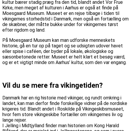
kultur bærer stadig præg fra den tid, blandt andet Vor Frue
Kirke, men meget af kulturen i Aarhus er også at finde på
Moesgaard Museum. Museet er en rejse tilbage i tiden til
vikingernes storhedstid i Danmark, men også en fortælling om
de skæbner, der måtte bukke under for vikingernes tørst
efter rigdom og land.
På Moesgaard Museum kan man udforske menneskets
historie, gå en tur op på taget og se udsigten udover havet
eller spise i caféen, der byder på lokale, økologiske og
sæsonbetonede retter. Museet er helt klart et besøg værd,
og er et vigtigt minde om Aarhus’ kultur, som den var engang.
Vil du se mere fra vikingetiden?
Danmark har en rig historie med vikinger, og rundt omkring i
landet, kan man derfor finde forskellige vidner på de nordiske
krigeres tid. Blandt andet i Roskilde på Vikingeskibsmuseet,
hvor fem store vikingeskibe fortæller om vikingernes liv og
lange rejser.
I Jelling i Midtjylland finder man historien om Kong Harald